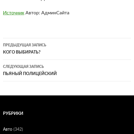
Источник
Автор: АдминСайта
Навигация
ПРЕДЫДУЩАЯ ЗАПИСЬ
по
КОГО ВЫБИРАТЬ?
записям
СЛЕДУЮЩАЯ ЗАПИСЬ
ПЬЯНЫЙ ПОЛИЦЕЙСКИЙ
РУБРИКИ
Авто
(342)