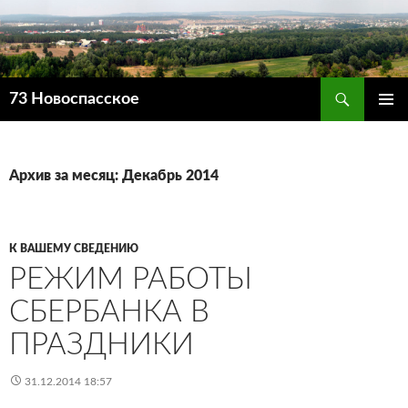
Поиск
73 Новоспасское
ПЕРЕЙТИ
ОСНОВ
К
МЕНЮ
СОДЕРЖИМОМУ
Архив за месяц: Декабрь 2014
К ВАШЕМУ СВЕДЕНИЮ
РЕЖИМ РАБОТЫ
СБЕРБАНКА В
ПРАЗДНИКИ
31.12.2014 18:57