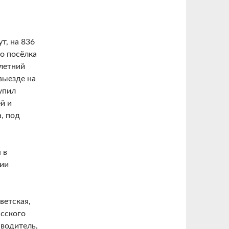
т, на 836
о посёлка
летний
выезде на
упил
й и
, под
 в
вии
ветская,
асского
 водитель,