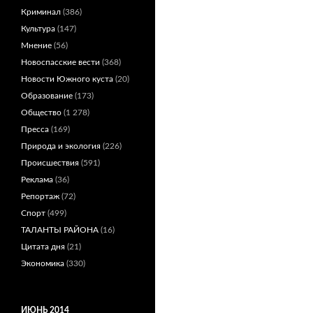
Криминал
(386)
Культура
(147)
Мнение
(56)
Новоспасские вести
(368)
Новости Южного куста
(20)
Образование
(173)
Общество
(1 278)
Пресса
(169)
Природа и экология
(226)
Происшествия
(591)
Реклама
(36)
Репортаж
(72)
Спорт
(499)
ТАЛАНТЫ РАЙОНА
(16)
Цитата дня
(21)
Экономика
(330)
ИЮНЬ 2014