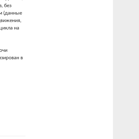
, без
м (данные
движения,
цикла на
очи
изирован в