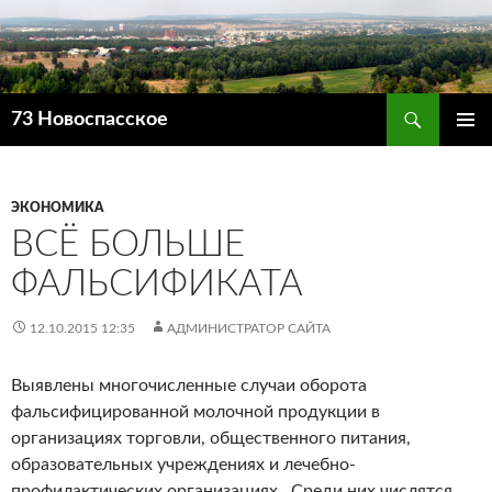
Поиск
73 Новоспасское
ПЕРЕЙТИ
ОСНОВ
К
МЕНЮ
СОДЕРЖИМОМУ
ЭКОНОМИКА
ВСЁ БОЛЬШЕ
ФАЛЬСИФИКАТА
12.10.2015 12:35
АДМИНИСТРАТОР САЙТА
Выявлены многочисленные случаи оборота
фальсифицированной молочной продукции в
организациях торговли, общественного питания,
образовательных учреждениях и лечебно-
профилактических организациях. Среди них числятся