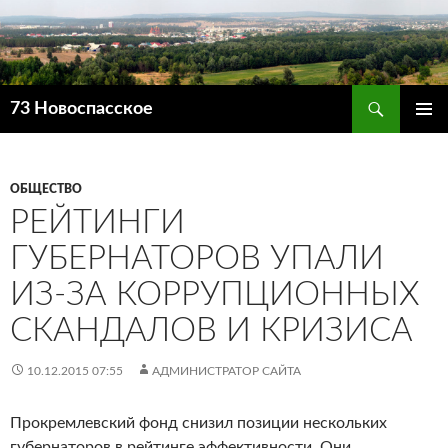
Поиск
73 Новоспасское
ПЕРЕЙТИ
ОСНОВ
К
МЕНЮ
СОДЕРЖИМОМУ
ОБЩЕСТВО
РЕЙТИНГИ
ГУБЕРНАТОРОВ УПАЛИ
ИЗ-ЗА КОРРУПЦИОННЫХ
СКАНДАЛОВ И КРИЗИСА
10.12.2015 07:55
АДМИНИСТРАТОР САЙТА
Прокремлевский фонд снизил позиции нескольких
губернаторов в рейтинге эффективности. Они