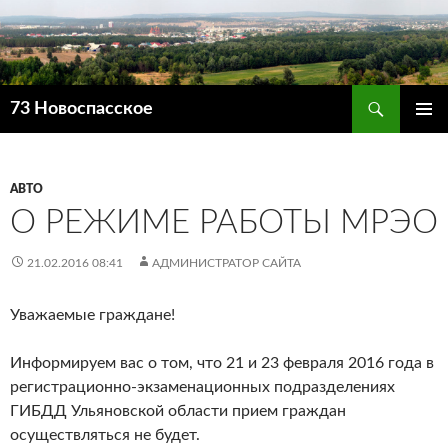
Поиск
73 Новоспасское
ПЕРЕЙТИ
ОСНОВ
К
МЕНЮ
СОДЕРЖИМОМУ
АВТО
О РЕЖИМЕ РАБОТЫ МРЭО
21.02.2016 08:41
АДМИНИСТРАТОР САЙТА
Уважаемые граждане!
Информируем вас о том, что 21 и 23 февраля 2016 года в
регистрационно-экзаменационных подразделениях
ГИБДД Ульяновской области прием граждан
осуществляться не будет.