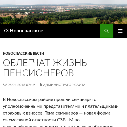
Поиск
73 Новоспасское
ПЕРЕЙТИ
ОСНОВ
К
МЕНЮ
СОДЕРЖИМОМУ
НОВОСПАССКИЕ ВЕСТИ
ОБЛЕГЧАТ ЖИЗНЬ
ПЕНСИОНЕРОВ
08.04.2016 07:19
АДМИНИСТРАТОР САЙТА
В Новоспасском районе прошли семинары с
уполномоченными представителями и плательщиками
страховых взносов. Тема семинаров — новая форма
ежемесячной отчетности СЗВ –М по
персонифицированному учету, которую необходимо