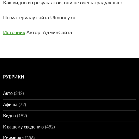
Как видно из результатов, они не очень «радужные».
По материалу сайта Ulmoney.ru
Источник
Автор: АдминСайта
РУБРИКИ
Авто
(342)
Афиша
(72)
Видео
(192)
К вашему сведению
(492)
Криминал
(386)