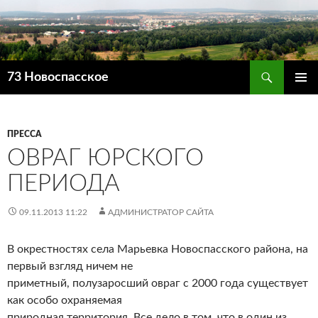
Поиск
73 Новоспасское
ПЕРЕЙТИ
ОСНОВ
К
МЕНЮ
СОДЕРЖИМОМУ
ПРЕССА
ОВРАГ ЮРСКОГО
ПЕРИОДА
09.11.2013 11:22
АДМИНИСТРАТОР САЙТА
В окрестностях села Марьевка Новоспасского района, на
первый взгляд ничем не
приметный, полузаросший овраг с 2000 года существует
как особо охраняемая
природная территория. Все дело в том, что в один из