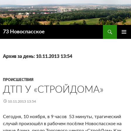
Поиск
73 Новоспасское
ПЕРЕЙТИ
ОСНОВ
К
МЕНЮ
СОДЕРЖИМОМУ
Архив за день: 10.11.2013 13:54
ПРОИСШЕСТВИЯ
ДТП У «СТРОЙДОМА»
10.11.2013 13:54
Сегодня, 10 ноября, в 9 часов 53 минуты, трагический
случай произошёл в рабочем посёлке Новоспасское на
улице Азина, около Торгового центра «СтройДом».Как