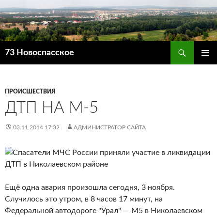
Поиск
73 Новоспасское
ПЕРЕЙТИ
ОСНОВ
К
МЕНЮ
СОДЕРЖИМОМУ
ПРОИСШЕСТВИЯ
ДТП НА М-5
03.11.2014 17:32
АДМИНИСТРАТОР САЙТА
Ещё одна авария произошла сегодня, 3 ноября.
Случилось это утром, в 8 часов 17 минут, на
Федеральной автодороге "Урал" — М5 в Николаевском