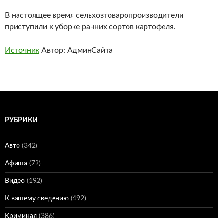
В настоящее время сельхозтоваропроизводители
приступили к уборке ранних сортов картофеля.
Источник
Автор: АдминСайта
РУБРИКИ
Авто
(342)
Афиша
(72)
Видео
(192)
К вашему сведению
(492)
Криминал
(386)