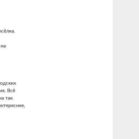
сёлка.
 на
родских
ия. Всё
на так
нтереснее,