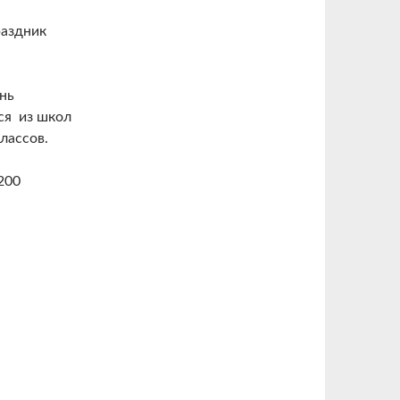
раздник
нь
ся из школ
классов.
200