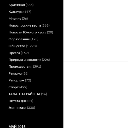
Криминал
(386)
Культура
(147)
Мнение
(56)
Новоспасские вести
(368)
Новости Южного куста
(20)
Образование
(173)
Общество
(1 278)
Пресса
(169)
Природа и экология
(226)
Происшествия
(591)
Реклама
(36)
Репортаж
(72)
Спорт
(499)
ТАЛАНТЫ РАЙОНА
(16)
Цитата дня
(21)
Экономика
(330)
МАЙ 2016