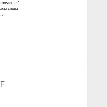
изведение"
 асы снова
 5
Е