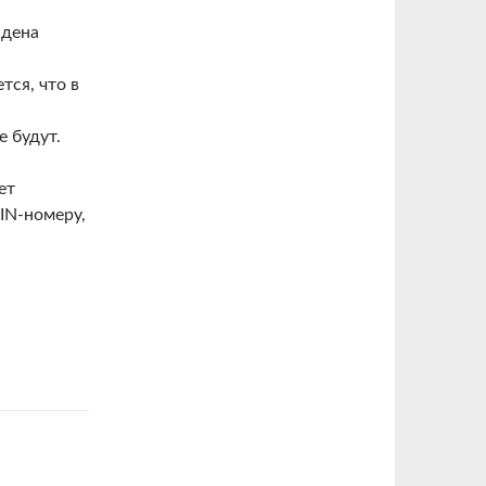
ждена
тся, что в
 будут.
ет
IN-номеру,