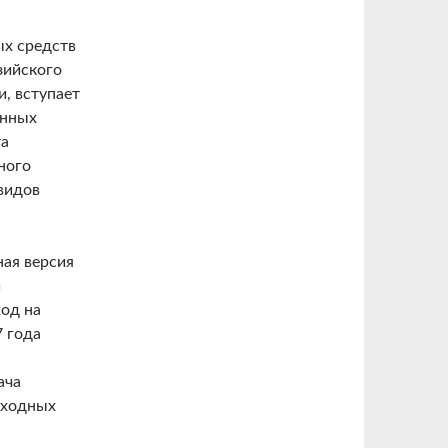
ых средств
зийского
и, вступает
онных
та
ного
видов
ная версия
и
ход на
7 года
ача
оходных