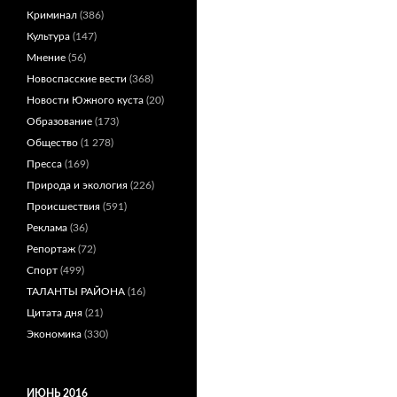
Криминал
(386)
Культура
(147)
Мнение
(56)
Новоспасские вести
(368)
Новости Южного куста
(20)
Образование
(173)
Общество
(1 278)
Пресса
(169)
Природа и экология
(226)
Происшествия
(591)
Реклама
(36)
Репортаж
(72)
Спорт
(499)
ТАЛАНТЫ РАЙОНА
(16)
Цитата дня
(21)
Экономика
(330)
ИЮНЬ 2016