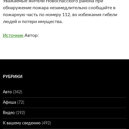
Уважаемые жители Новоспасского района при
обнаружение пожара незамедлительно сообщайте в
пожарную часть по номеру 112, во избежания гибели
людей и потери имущества.
Источник
Автор:
РУБРИКИ
Авто
(342)
Афиша
(72)
Видео
(192)
К вашему сведению
(492)