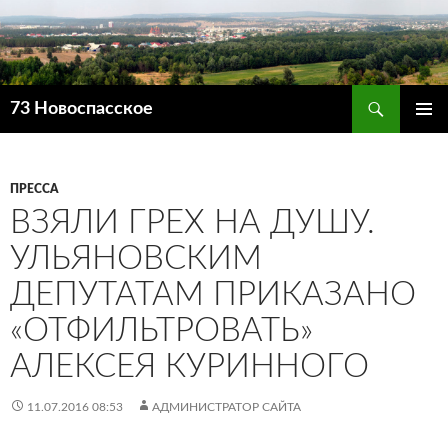
Поиск
73 Новоспасское
ПЕРЕЙТИ
ОСНОВ
К
МЕНЮ
СОДЕРЖИМОМУ
ПРЕССА
ВЗЯЛИ ГРЕХ НА ДУШУ.
УЛЬЯНОВСКИМ
ДЕПУТАТАМ ПРИКАЗАНО
«ОТФИЛЬТРОВАТЬ»
АЛЕКСЕЯ КУРИННОГО
11.07.2016 08:53
АДМИНИСТРАТОР САЙТА