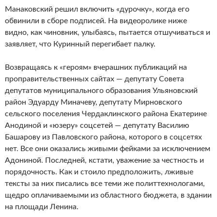
Манаковский решил включить «дурочку», когда его
обвинили в сборе подписей. На видеоролике ниже
видно, как чиновник, улыбаясь, пытается отшучиваться и
заявляет, что Куринный перегибает палку.
Возвращаясь к «героям» вчерашних публикаций на
проправительственных сайтах — депутату Совета
депутатов муниципального образования Ульяновский
район Эдуарду Миначеву, депутату Мирновского
сельского поселения Чердаклинского района Екатерине
Анодиной и «юзеру» соцсетей — депутату Василию
Башарову из Павловского района, которого в соцсетях
нет. Все они оказались живыми фейками за исключением
Адониной. Последней, кстати, уважение за честность и
порядочность. Как и стоило предположить, лживые
тексты за них писались все теми же политтехнологами,
щедро оплачиваемыми из областного бюджета, в здании
на площади Ленина.