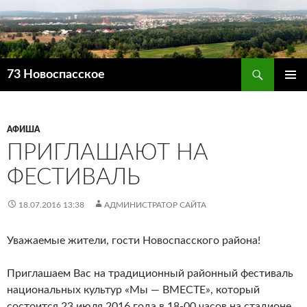
Поиск
73 Новоспасское
ПЕРЕЙТИ
ОСНОВ
К
МЕНЮ
СОДЕРЖИМОМУ
АФИША
ПРИГЛАШАЮТ НА
ФЕСТИВАЛЬ
18.07.2016 13:38
АДМИНИСТРАТОР САЙТА
Уважаемые жители, гости Новоспасского района!
Приглашаем Вас на традиционный районный фестиваль
национальных культур «Мы — ВМЕСТЕ», который
состоится 23 июля 2016 года в 18-00 часов на стадионе