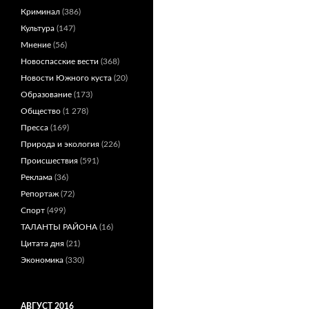
Криминал
(386)
Культура
(147)
Мнение
(56)
Новоспасские вести
(368)
Новости Южного куста
(20)
Образование
(173)
Общество
(1 278)
Пресса
(169)
Природа и экология
(226)
Происшествия
(591)
Реклама
(36)
Репортаж
(72)
Спорт
(499)
ТАЛАНТЫ РАЙОНА
(16)
Цитата дня
(21)
Экономика
(330)
АВГУСТ 2016