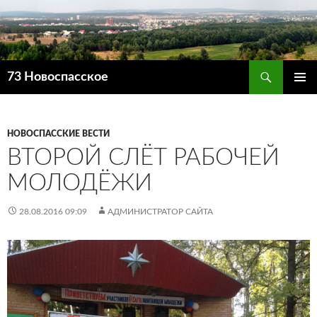
Поиск
73 Новоспасское
ПЕРЕЙТИ
ОСНОВ
К
МЕНЮ
СОДЕРЖИМОМУ
НОВОСПАССКИЕ ВЕСТИ
ВТОРОЙ СЛЁТ РАБОЧЕЙ
МОЛОДЁЖИ
28.08.2016 09:09
АДМИНИСТРАТОР САЙТА