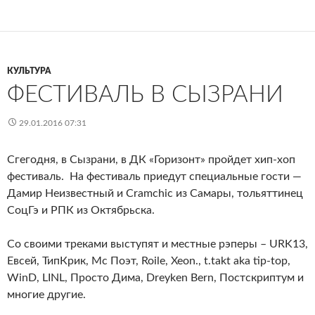
КУЛЬТУРА
ФЕСТИВАЛЬ В СЫЗРАНИ
29.01.2016 07:31
Сгегодня, в Сызрани, в ДК «Горизонт» пройдет хип-хоп
фестиваль. На фестиваль приедут специальные гости —
Дамир Неизвестный и Cramchic из Самары, тольяттинец
СоцГэ и РПК из Октябрьска.
Со своими треками выступят и местные рэперы – URK13,
Евсей, ТипКрик, Mc Поэт, Roile, Xeon., t.takt aka tip-top,
WinD, LINL, Просто Дима, Dreyken Bern, Постскриптум и
многие другие.