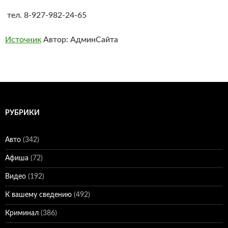
тел. 8-927-982-24-65
Источник
Автор: АдминСайта
РУБРИКИ
Авто
(342)
Афиша
(72)
Видео
(192)
К вашему сведению
(492)
Криминал
(386)