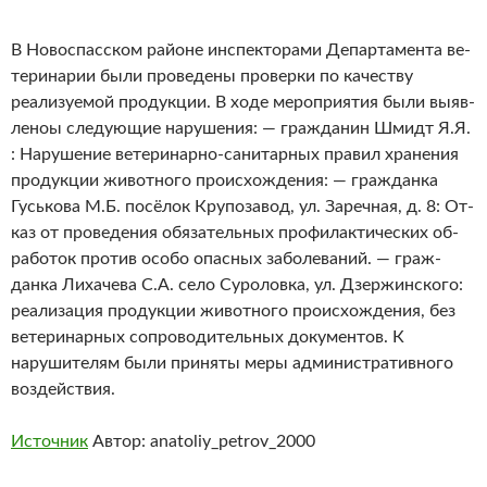
В Но­вос­пасс­ком районе инс­пек­то­рами Де­пар­та­мен­та ве­
тери­нарии были про­веде­ны про­верки по качеству
реализуемой продукции. В ходе мероприятия были вы­яв­
ле­ноы следующие нарушения: — граж­да­нин Шмидт Я.Я.
: На­руше­ние ве­тери­нар­но-са­нитар­ных пра­вил хра­нения
про­дук­ции жи­вот­но­го про­ис­хожде­ния: — граж­данка
Гусь­ко­ва М.Б. посёлок Кру­поза­вод, ул. За­реч­ная, д. 8: От­
каз от про­веде­ния обя­затель­ных про­филак­ти­чес­ких об­
ра­боток про­тив осо­бо опас­ных за­боле­ваний. — граж­
данка Ли­хаче­ва С.А. село Су­ролов­ка, ул. Дзер­жинс­ко­го:
ре­али­зация про­дук­ции жи­вот­но­го про­ис­хожде­ния, без
ве­тери­нар­ных соп­ро­води­тель­ных до­кумен­тов. К
нарушителям были приняты меры административного
воздействия.
Источник
Автор: anatoliy_petrov_2000