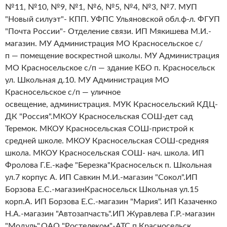
№11, №10, №9, №1, №6, №5, №4, №3, №7. МУП
"Новый силуэт"- КПП. УФПС Ульяновской обл.ф-л. ФГУП
"Почта России"- Отделение связи. ИП Мякишева М.И.-
магазин. МУ Администрация МО Красносельское с/
п — помещение воскрестной школы. МУ Администрация
МО Красносельское с/п — здание КБО п. Красносельск
ул. Школьная д.10. МУ Администрация МО
Красносельское с/п — уличное
освещение, администрация. МУК Красносельский КДЦ-
ДК "Россия".МКОУ Красносельская СОШ-дет сад
Теремок. МКОУ Красносельская СОШ-пристрой к
средней школе. МКОУ Красносельская СОШ-средняя
школа. МКОУ Красносельская СОШ- нач. школа. ИП
Фролова Г.Е.-кафе "Березка"Красносельск п. Школьная
ул.7 корпус А. ИП Савкин М.И.-магазин "Сокол".ИП
Борзова Е.С.-магазинКрасносельск Школьная ул.15
корп.А. ИП Борзова Е.С.-магазин "Мария". ИП Казаченко
Н.А.-магазин "Автозапчасть".ИП Журавлева Г.Р.-магазин
"Модуль".ОАО "Ростелеком"-АТС п.Красносельск.