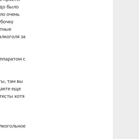
адо было
ло очень
убочку
стные
алкоголя за
аппаратом с
ты, там вы
даете еще
-тесты хотя
алкогольное