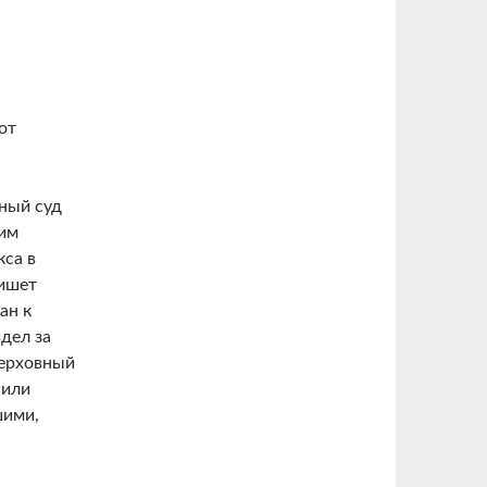
от
ный суд
им
кса в
пишет
ан к
дел за
Верховный
 или
шими,