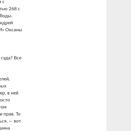
 с
тью 268 с
ободы.
Андрей
M» Оксаны
суда? Все
елей,
ных
ер, в ней
росто
том
 прав. То
ься, — вот
ашина