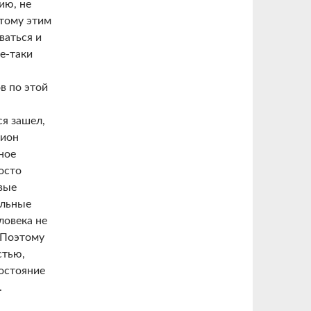
ию, не
этому этим
ваться и
е-таки
в по этой
ся зашел,
лион
ное
осто
вые
ильные
ловека не
. Поэтому
стью,
состояние
.