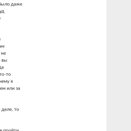
 было даже
уд
е
е
ам
 не
о вы
да
то-то
чему я
ем или за
 деле, то
е пройти