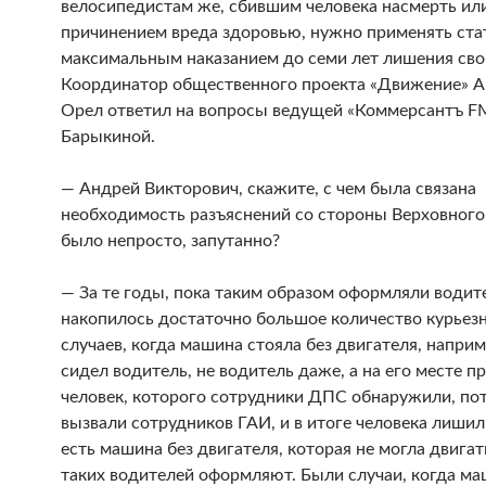
велосипедистам же, сбившим человека насмерть или
причинением вреда здоровью, нужно применять ста
максимальным наказанием до семи лет лишения св
Координатор общественного проекта «Движение» 
Орел ответил на вопросы ведущей «Коммерсантъ F
Барыкиной.
— Андрей Викторович, скажите, с чем была связана
необходимость разъяснений со стороны Верховного 
было непросто, запутанно?
— За те годы, пока таким образом оформляли водит
накопилось достаточно большое количество курьез
случаев, когда машина стояла без двигателя, наприм
сидел водитель, не водитель даже, а на его месте п
человек, которого сотрудники ДПС обнаружили, по
вызвали сотрудников ГАИ, и в итоге человека лишили
есть машина без двигателя, которая не могла двигат
таких водителей оформляют. Были случаи, когда м