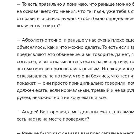
— То есть правильно я понимаю, что раньше можно
на основе чьего-то мнения, что ты пьян, уже тебя в с
отправить, а сейчас нужно, чтобы было определени
количества спирта?
— Абсолютно точно, и раньше у нас очень плохо ещ
объяснялось, как и что можно делать. То есть если в
предъявляют это обвинение, а вы говорите, да нет, я
согласен, и вы отказываетесь ехать на экспертизу, т
автоматически признавались пьяным. Но люди иног
отказывались не потому, что они боялись, что тест ч
покажет, — они просто принципиально говорили, по
должен ехать, если нормальный, трезвый и не за рул
рулем, неважно, но я не хочу ехать и все.
— Андрей Викторович, а мы должны ехать, на самом
есть нас не на месте проверяют?
— Раньше было как: сначала вам предлагали на мест