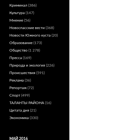
Криминал
(386)
Культура
(147)
Мнение
(56)
Новоспасские вести
(368)
Новости Южного куста
(20)
Образование
(173)
Общество
(1 278)
Пресса
(169)
Природа и экология
(226)
Происшествия
(591)
Реклама
(36)
Репортаж
(72)
Спорт
(499)
ТАЛАНТЫ РАЙОНА
(16)
Цитата дня
(21)
Экономика
(330)
МАЙ 2016