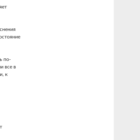
яет
яснения
остояние
ь по-
и все в
и, к
т