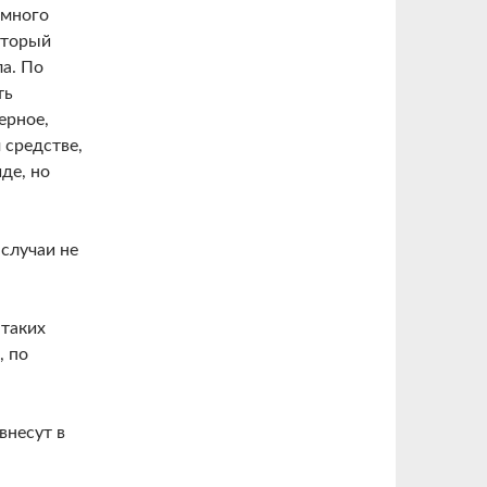
 много
оторый
а. По
ть
ерное,
 средстве,
де, но
 случаи не
 таких
, по
внесут в