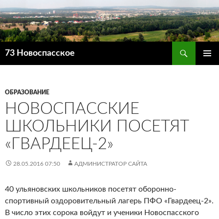
Поиск
73 Новоспасское
ПЕРЕЙТИ
ОСНОВ
К
МЕНЮ
СОДЕРЖИМОМУ
ОБРАЗОВАНИЕ
НОВОСПАССКИЕ
ШКОЛЬНИКИ ПОСЕТЯТ
«ГВАРДЕЕЦ-2»
28.05.2016 07:50
АДМИНИСТРАТОР САЙТА
40 ульяновских школьников посетят оборонно-
спортивный оздоровительный лагерь ПФО «Гвардеец-2».
В число этих сорока войдут и ученики Новоспасского