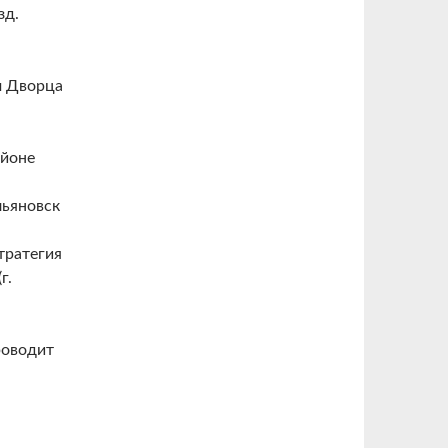
зд.
м Дворца
айоне
льяновск
тратегия
г.
роводит