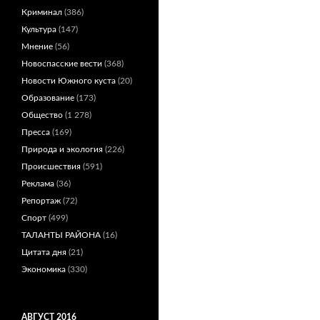
Криминал
(386)
Культура
(147)
Мнение
(56)
Новоспасские вести
(368)
Новости Южного куста
(20)
Образование
(173)
Общество
(1 278)
Пресса
(169)
Природа и экология
(226)
Происшествия
(591)
Реклама
(36)
Репортаж
(72)
Спорт
(499)
ТАЛАНТЫ РАЙОНА
(16)
Цитата дня
(21)
Экономика
(330)
АВГУСТ 2016